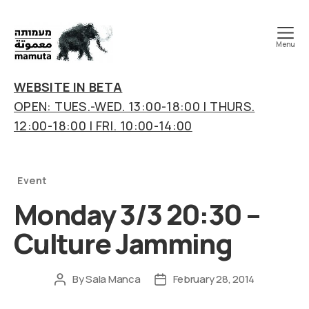
Menu
mamuta
art
WEBSITE IN BETA
&
OPEN: TUES.-WED. 13:00-18:00 | THURS.
research
12:00-18:00 | FRI. 10:00-14:00
center
Categories
Event
Monday 3/3 20:30 –
Culture Jamming
By
Sala Manca
February 28, 2014
Post
Post
author
date