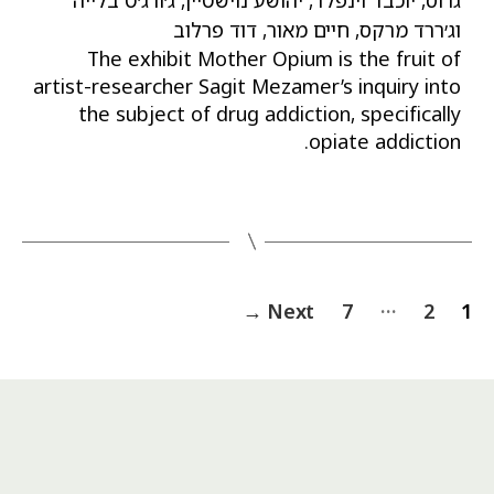
וג׳ררד מרקס, חיים מאור, דוד פרלוב
The exhibit Mother Opium is the fruit of
artist-researcher Sagit Mezamer’s inquiry into
the subject of drug addiction, specifically
opiate addiction.
Posts
…
→
Next
7
2
1
pagination