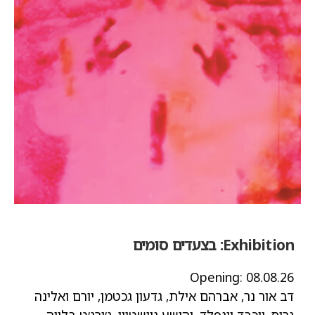
Exhibition:
בצעדים סומים
Opening:
08.08.26
דב אור נר, אברהם אילת, גדעון גכטמן, יורם ואלינה
גרוס, יוכבד וינפלד, יהושע נוישטיין, ג׳ורג׳ט בלייה