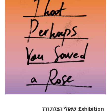
Exhibition:
שֶׁאוּלַי הִצַּלְתְּ וֶרֶד