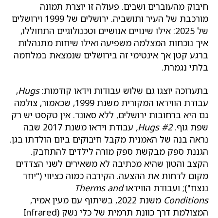
חיבוק מהעוברים ושבים. פעולה זו יוצרת תמונה
מורכבת של העיר ותושביה. ירושלים של 1999 וירושלים
של 2025: אילו שינויים אנושיים וטכנולוגיים התחוללו,
איך נוכחות המצלמה משפיעה ואילו שיחות מתנהלות
ברגע קטן אך אינטימי זה בירושלים שנמצאת במלחמה
בלתי נגמרת.
בתערוכה יוצגו גם שלוש עבודות וידאו קודמות:
Hugs
,
עבודת הווידאו המקורית משנת 1999, שכאמור, צולמה
גם היא ברחובות ירושלים, ללא סאונד. אין טקסט יש רק
שפת גוף.
Hugs #2,
עבודת וידאו משנת 2017 שבה
נראה בנה של האמנית מקבל חיבוקים ביום הולדתו בגן.
הגננת ספק מבקשת ספק מורה לילדים להתחבק.
הקצב והטון שהיא מכתיבה לא משאירים לשני הצדדים
מקום לדחות את ההצעה. הקירבה כמוה כציווי ("יחד
ננצח"); ועבודת הווידאו
Therms and
Conditions
משנת 2022, בשיתוף עם מעין אמיר,
המצולמת דרך כוונת תרמית של כלי נשק (Infrared