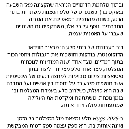
ובתוך מלחמת הדימויים הנוראה שהקצינה מאז השבעה
באוקטובר), כשבסרט של סלע הסצנות משתהות בתוך
הרגע, בשונה מהתזזית המאפיינת את המדיה
החברתית. נוסף על כל אלו, משתקפים גם השינויים
שעברו על האמנית עצמה.
רוב העבודות של רותי סלע הן מז׳אנר הווידאו
הדוקומנטרי, בודקות וחושפות את הגבולות ויחסי הכוח
בתוך המדיום. מצד אחד ישנה המודעות לנוכחות
המצלמה, מצד אחר סלע מצליחה ליצור בתוך
סיטואציות צילום מבוימות למחצה רגעים של אינטימיות
אשר חושפים מידע רב על יחסים בין אנשים ועל החברה
שבה היא פועלת, כשלרוב סלע בעמדת המצלמת ובו
בזמן נוכחת, משתתפת ומקדמת את העלילה
שמתפתחת מולה ויחד איתה.
ב-
Hugs 2025
סלע נמצאת מול המצלמה כל הזמן
ואינה אוחזת בה. היא ספק עצמה ספק דמות המבקשת