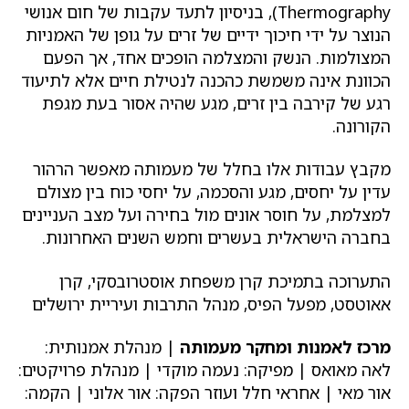
Thermography), בניסיון לתעד עקבות של חום אנושי
הנוצר על ידי חיכוך ידיים של זרים על גופן של האמניות
המצולמות. הנשק והמצלמה הופכים אחד, אך הפעם
הכוונת אינה משמשת כהכנה לנטילת חיים אלא לתיעוד
רגע של קירבה בין זרים, מגע שהיה אסור בעת מגפת
הקורונה.
מקבץ עבודות אלו בחלל של מעמותה מאפשר הרהור
עדין על יחסים, מגע והסכמה, על יחסי כוח בין מצולם
למצלמת, על חוסר אונים מול בחירה ועל מצב העניינים
בחברה הישראלית בעשרים וחמש השנים האחרונות.
התערוכה בתמיכת קרן משפחת אוסטרובסקי, קרן
אאוטסט, מפעל הפיס, מנהל התרבות ועיריית ירושלים
מרכז לאמנות ומחקר מעמותה
| מנהלת אמנותית:
לאה מאואס | מפיקה: נעמה מוקדי | מנהלת פרויקטים:
אור מאי | אחראי חלל ועוזר הפקה: אור אלוני | הקמה: