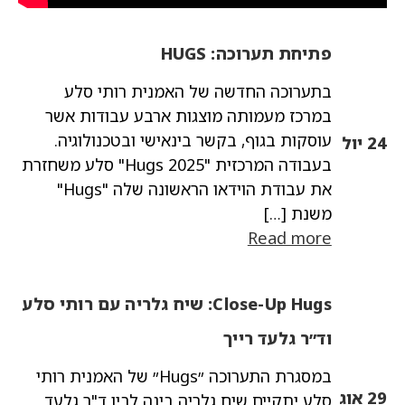
פתיחת תערוכה: HUGS
בתערוכה החדשה של האמנית רותי סלע
במרכז מעמותה מוצגות ארבע עבודות אשר
עוסקות בגוף, בקשר בינאישי ובטכנולוגיה.
24 יול
בעבודה המרכזית "Hugs 2025" סלע משחזרת
את עבודת הוידאו הראשונה שלה "Hugs"
משנת […]
Read more
Close-Up Hugs: שיח גלריה עם רותי סלע
וד״ר גלעד רייך
במסגרת התערוכה ״Hugs״ של האמנית רותי
29 אוג
סלע יתקיים שיח גלריה בינה לבין ד"ר גלעד