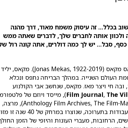
שוב בכלל… זה עיסוק משמח מאוד,
דרך מהנה
ולכוון אות
ה לחברים שלך, לדברים ש
אתה ממש
 כסף, סבל… יש לך כמה דולרים, אתה קונה רול של
בתערוכה מוצגות שתי עבודות יומן של ג'ונאס מקאס (Jonas Mekas, 1922-2019). מקאס, יליד
מת העולם השנייה. במהלך הבריחה נתפס ונכלא
-1949 הגיע לניו יורק, ובה חי ויצר מאז. מקאס, שנחשב אבי הקולנוע
The Vi
,
Film Journal
), מייסד ויוזם של פלטפורמ
שונות לקולנוע ניסיוני (Anthology Film Archives, The Film-Makers' Cooperative), מרצה,
משורר ואקטיביסט של חופש אמנותי. שתי העבודות בתערוכה, שנוצרו במרחק של 40 שנה זו מ
ם, הרחובות, מעברי העונות והיופי של הזמן החולף