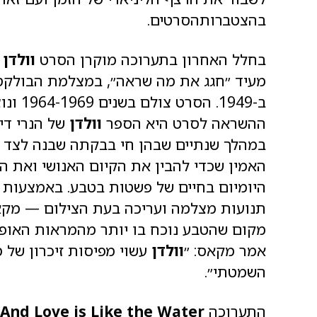
בהצטברותהסרטים.
בחלל האחרון בתערוכה מוקרן הסרט
וולדן
ב-1949
ההשראה לסרט היא הספר
וולדן
במהלך שנתיים שבהן חי בבקתה שבנה לצד אג
האמין שכדי להבין את הקיום האנושי ואת הצ
היומיום בחיים של פשטות בטבע. באמצעות 
תנועות מצלמה ועריכה בעת הצילום — מקאס 
מקום שהטבע נוכח בו יותר מהמראות האופיינ
אמר מקאס: ״
וולדן
עשוי מפיסות זיכרון של 
השמטתי״.
התערוכה
For Love Is Like the Wind/
ove is Like the Water
And L