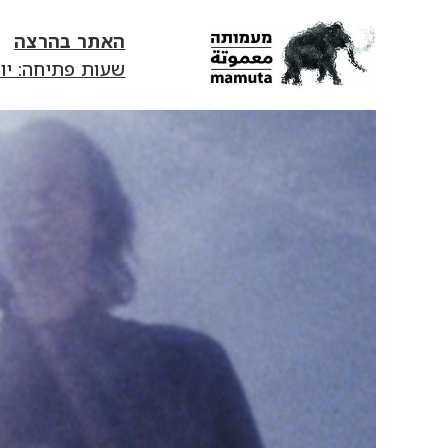
האתר בהרצה
שעות פתיחה: יום ג׳-יום ד׳ 13:00-18:00 | יום ה' 0
mamuta
art
&
research
center