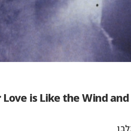
Categories
and
Artists
 Love is Like the Wind and