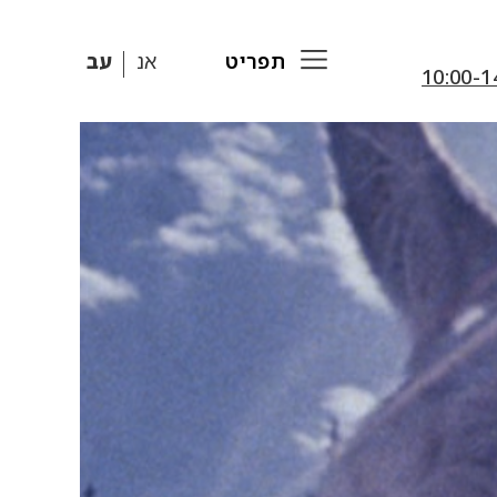
תפריט
אנ
עב