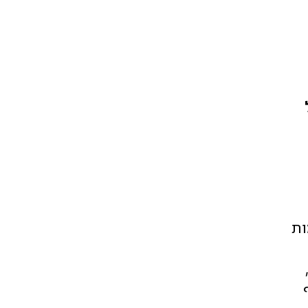
ות
זו,