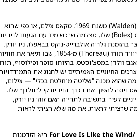
(Walden) משנת 1969. מקאס צילם, או כפי שהוא
מעיד ״חגג את מה שראה״, במצלמת הבולקס (Bolex) שלו, מצלמה שרכש מיד עם הגעתו לניו י
. הסרט צולם בשנים 1964-1969 ונוצר בהזמנת גלריה אולברייט-נוקס בבאפלו, ניו יורק.
של הנרי דייוויד תורו (Thoreau) מ-1854, שבו תיאר את חו
ם וולדן במסצ'וסטס. בהיותו סופר ופילוסוף, תורו
רכים החיוניים האמיתיים יש לחגוג את התמודדויות
מה שהוא מכנה "שליטה מוחלטת בכלי" — צילום,
ניסה להפוך את הכרך הניו יורקי ל״וולדן״ שלו,
יים לעיר. בתשובה לתהייה האם זוהי ניו יורק,
מה שרציתי לראות. את מה שלא רציתי לראות
היא הזדמנות