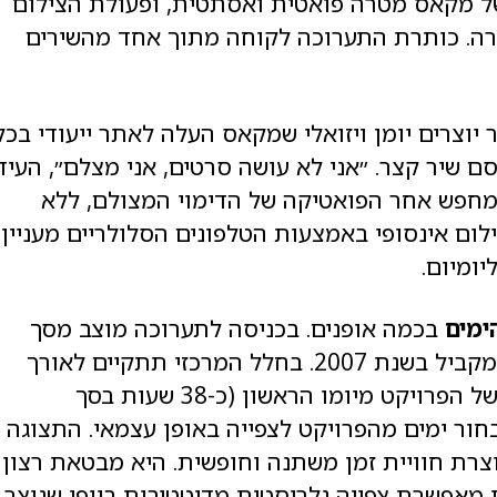
 של מקאס מטרה פואטית ואסתטית, ופעולת הצילום
רה. כותרת התערוכה לקוחה מתוך אחד מהשירים
יוצרים יומן ויזואלי שמקאס העלה לאתר ייעודי בכל
ל סרט הוא פרסם שיר קצר. ״אני לא עושה סרטים, אני מצלם״, העיד
ס מחפש אחר הפואטיקה של הדימוי המצולם, ללא
ילום אינסופי באמצעות הטלפונים הסלולריים מעניין
יומיום.
בכמה אופנים. בכניסה לתערוכה מוצב מסך
שעליו יוצג בכל יום הסרט שצולם בתאריך המקביל בשנת 2007. בחלל המרכזי תתקיים לאורך
שעות הפתיחה של התערוכה הקרנה רציפה של הפרויקט מיומו הראשון (כ-38 שעות בסך
חור ימים מהפרויקט לצפייה באופן עצמאי. התצוגה
רת חוויית זמן משתנה וחופשית. היא מבטאת רצון
 מאפשרת צפייה גלריסטית מדיטטיבית ביופי שנוצר