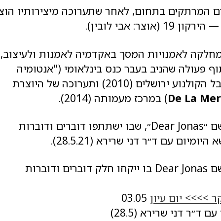
ם המרתקים בתחום, לאחר שתערוכה מיצירותיו הוצ
: אבי לובין).
מחלקה לאמנויות המסך באקדמיה לאמנות ולעיצוב,
 פעולה שהניב בעבר כנס בינלאומי ("אנטומיה
ואוטונומיה של הדימוי הנע") במסגרת פסטיבל הקולנוע ירושלים (2010) ותערוכה של היוצרת
De La Mer
) במרכז מעמותה (2014).
במסגרת התערוכה יתקיים יום עיון מקוון בשם ״Dear Jonas״, שבו ישתתפו דוברים ודוברות
במסגרת התערוכה יתקיים יום עיון מקוון בשם Dear Jonas בו ייקחו חלק דוברים ודוברות
03.05