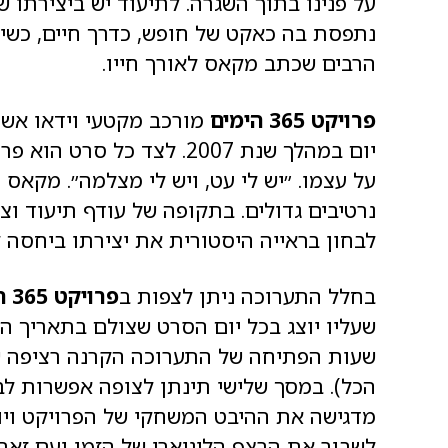
על פנינו בתוך השגרה. לתיעוד יש ביצירתו
נתפסת בה כאקט של חופש, כדרך חיים, כשי
הרבים שכתב מקאס לאורך חייו.
פרויקט 365 הימים
מורכב מקטעי וידאו אשר 
יום במהלך שנת 2007. לצד כ
על עצמו. ״יש לי עט, ויש לי מצלמה״. מקא
נרטיבים גדולים. בתקופה של עודף תיעוד וצ
לבחון בראייה היסטורית את יצירתו ביחסה ל
בחלל התערוכה ניתן לצפות ב
פרויקט 365 הימים
הכל). במסך שלישי תינתן לצופה אפשרות לב
מדגישה את ההיבט המשחקי של הפרויקט ויוצ
לשבור את הרצף הליניארי של הזמן ועם זאת