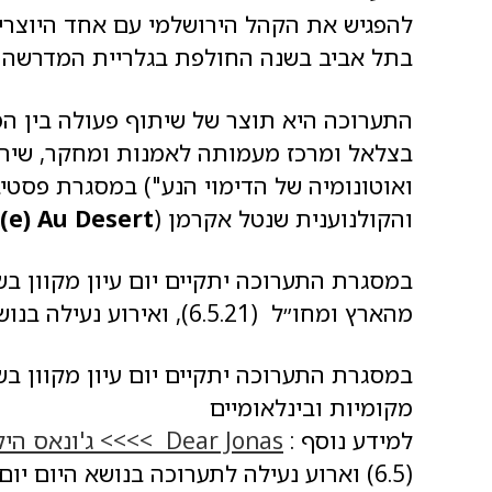
להפגיש את הקהל הירושלמי עם אחד היוצרי
בתל אביב בשנה החולפת בגלריית המדרשה — הירקון 19 (אוצר
התערוכה היא תוצר של שיתוף פעולה בין ה
בצלאל ומרכז מעמותה לאמנות ומחקר, שיתוף
והקולנוענית שנטל אקרמן (
(e) Au Desert
מהארץ ומחו״ל (6.5.21), ואירוע נעילה בנושא היומיום עם ד״ר דני שרירא (28.5.21).
מקומיות ובינלאומיים
למידע נוסף :
Dear Jonas >>>> ג'ונאס היקר >>>> יום עיון
(6.5) וארוע נעילה לתערוכה בנושא היום יום עם ד״ר דני שרירא (28.5)