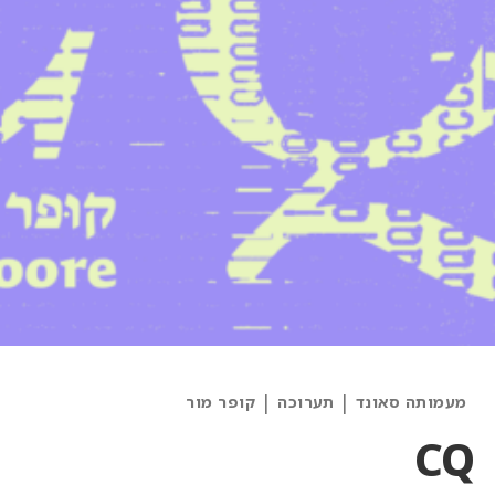
Categories
|
|
מעמותה סאונד
תערוכה
קופר מור
and
CQ
Artists