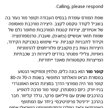
Calling, please respond.
שפת המורס עומדת בבסיס העבודה וקופר מור נעזר בה
בשביל לקודד טקסט לקצב. היצירה מורכבת מאסופה
של אטיודים, יצירות קטנות המורכבות מחומר גלם של
שמות תואר אנושיים (traits), שעברו, טרנספורמציה
וקידוד לתבניות קצביות. ע״י שימוש בטכניקת הקידוד,
היצירות נעות בין מקצבים פלוריתמים להרמוניות
ג׳אזיות, צלילי פסנתר בודדים ליצירות רב שכבתיות
המייצרות טקסטורות סאונד ייחודיות.
קופר מור
הוא בונה כלים, מלחין ומוזיקאי הנטוע
במסורת הג'אז והאלתור החופשי. בשנות ה-70 וה-80
קופר מור היה מפורצי הדרך בסצינת הג׳אז האוונגרדי
בניו-יורק. כיום כפסנתרן, קופר מור מרבה להופיע
בהרכבים שונים עם וויליאם פרקר, גרלד קליוור. חבר
בהרכב ״דיגיטל פרימיטיבס״ ביחד עם המתופף
האמריקאי צ'אד טיילרו והסקסופוניסט הישראלי אסיף