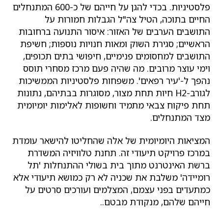
פלסטיניות. בכדי להגן על חייהם של כ-600 המתנחלים
החיים בתוכה, הטיל צה"ל הגבלות חמורות על
התושבים הערבים של האזור: איסור התנועה ברחובות
הראשיים; סגירת השוק ומאות חנויות נוספות; חשיפת
התושבים למחסומים פנימיים, חיפושי בתים תכופים,
וימי עוצר מרובים. מה שהיה פעם מרכז מסחרי תוסס
נהפך ל-'עיר רפאים'. משפחות פלסטיניות הממשיכות
לגורב-H2 חיות תחת מצור, מסוגרות בבתיהם, נתונות
תחת פיקוח צבאי מתמיד וחשופות לאלימות יומיומית
מצד המתנחלים.
המציאות היומיומית של אלה שהחליטו להישאר עומדת
במרכז פרויקט תיעודי זה. תחנת טלוויזיה המשדרת
ברשת האינטרנט מתוך בית בשולי ההתנחלות 'תל
רומיידה' משלבת את שכניה לא רק כמושא תיעודי אלא
כמתעדים בפני עצמם, המצלמים ועורכים סרטים על
חייהם שלהם, מנקודת מבטם..