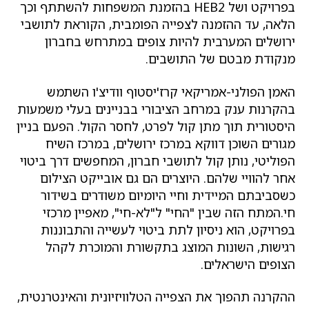
בפרויקט ושל HEB2 בהזמנת המשפחות להשתתף וכך
הלאה, עד ההזמנה לצפייה הפומבית, הקוראת לתושבי
ירושלים המערבית להיות צופים במתרחש בחברון
מנקודת מבטם של התושבים.
האמן הפולני-אמריקאי קרז'יסטוף וודיצ'ו השתמש
בהקרנות ענק במרחב הציבורי בבניינים בעלי משמעות
היסטורית תוך מתן קול לפרט, לחסר הקול. הפעם בניין
מגורים השוכן דווקא במרכז ירושלים, במרכז השיח
הפוליטי, נותן קול לתושבי חברון, המחפשים דרך ביטוי
אחר להוויי שלהם. היוצרים הם גם אובייקט הצילום
כשסביבתם המיידית וחיי היומיום משודרים בשידור
חי.המתח הזה שבין "החי" ל"לא-חי", מאפיין מרכזי
בפרויקט, הוא ניסיון לתת ביטוי לעשייה והתבוננות
רגישות, השונות המוצג בתקשורת והמוכרת לקהל
הצופים הישראלים.
ההקרנה תהפוך את הצפייה הטלוויזיונית והאינטרנטית,