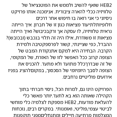
HEB2 שואף להשיב ולממש את הפוטנציאל של
טלוויזיה ככלי להארה ציבורית. אנימכנה אותו פרויקט
ניסיוני כי אני רואה בו חיפוש אחר דרכים
חלופיותלתיעוד מציאות כגון זו של חברון. איך הייתה
נראית טלוויזיה, לו עסקה אך ורקבכיבוש? ואיך הייתה
מציאות זו משודרת, אילו היה זה תלוי בנכבש (ובכובש)?
ההבדל, כפי שציינתי, קשור לפרספקטיבה ולמידת
הקרבה. הבחירה היא למקם אתנקודת המבט של
הצופה קרוב ככל האפשר לזו של האזרח, של המקומי,
של זה שבדרךכלל מתועד ולא מתעד. להכניס את
הצופה לסבך היומיומי של הסכסוך, במקוםלהציג בפניו
אירועים פוליטיים נרחבים.
הפרויקט הינו גם, למרות הכל, ניסוי חברתי בתוך
הקהילה שאותה הוא בא לתעד.יותר מאשר כלי
להעלאת מודעות, HEB2 מספקת לצלמיה כלי מוחשי
לביטוי עצמי,פוליטי, ואומנותי. במקרים רבים, נוכחות
המצלמות מרתיעה חיילים ומתנחליםמפני תוקפנות