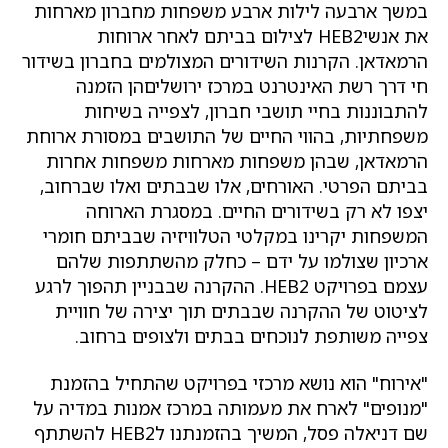
במשך ארבעה לילות ארבע משפחות מחברון מארחות
את אנשיHEB2 לצילום בביתם לאחר ארוחות
הרמאדאן. הקרנות השידורים המצולמים בחברון בשידור
חי דרך רשת האינטרנט במרכז ירושליםהן הזמנה
להתבוננות בחיי תושבי חברון, לצפייה בשיחות
משפחתיות, בהווי החיים של התושבים במסורת ארוחת
הרמאדאן, שבהן משפחות מארחות משפחות אחרות
בביתם הפרטי. האורחים, אלו שבבתים ואלו שברחוב,
יצפו לא רק בשידורים החיים. במסגרת הארוחה
המשפחות יקרינו במקלטי הטלוויזיה שבביתם חומרי
ארכיון שצולמו על ידם – כחלק מהשתתפות שלהם
עצמם בפרויקט HEB2. ההקרנה שבבניין תהפוך לרגע
לציטוט של ההקרנה שבבתים תוך יצירה של חוויית
צפייה משותפת לנוכחים בבתים ולצופים ברחוב.
"אירוח" הוא נושא מרכזי בפרויקט שהתחיל בהזמנת
"מנופים" לארח את מעמותה במרכז אמנות במדיה על
שם דניאלה פסל, המשיך בהזמנתנו לHEB2 להשתתף