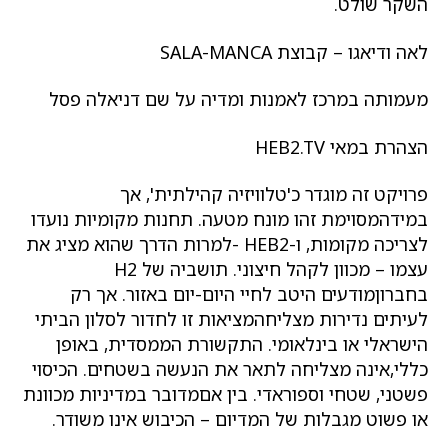
השקר שולט.
לאה ודיאגו – קבוצת SALA-MANCA
מעמותה במרכז לאמנות ומדיה על שם דניאלה פסל
הצהרת במאי HEB2.TV
פרויקט זה מוגדר כ'טלוויזיה קהילתית', אך
במידהמסוימת זהו מונח מטעה. תחנות מקומיות נועדו
לצריכה מקומות, ו-HEB2 -למרות הדרך שהוא מציג את
עצמו – מכוון לקהל חיצוני. תושביה של H2
בחברוןמודעים היטב לחיי היום-יום באזור. אך רק
לעיתים נדירות מצליחהמציאות זו לחדור לסלון הביתי
הישראלי או בינלאומי. התקשורת הממסדית, באופן
כללי,אינה מצליחה לתאר את הנעשה בשטחים. הכיסוי
פשטני, שטחי וספוראדי. בין אםמדובר במדיניות מכוונת
או פשוט מגבלות של המדיום – הכיבוש אינו משודר.