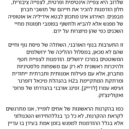
שלרוב היא צפייה אינטימית ופרטית, לצפייה ציבורית,
חלון הזדמנות להכיר את חייהם של תושבי חברון
מבפנים. האירוע אינו מתכוון לבטא אידיליה או אוטופיה
של מפגש אלא להביא ולחשוף בפומבי תמונות מחיי
השכנים כפי שהן מיוצרות על ידם.
זו התערבות בנוף האורבני, השתלה של פיסת נוף וחיים
שהם לא מכאן, במסלול ההליכה של ירושלמים
המשוטטים במרכז ירושלים. הזדמנות לצפיית חטף
ולהיכרות ראשונית לא רק עם משפחות פלסטיניות
מחברון, אלא עם פעילות אמנותית וחברתית ייחודית
ומרתקת המתקיימת בH2 בהנהלת מיכאל ז'ופרנר
ועיסא עמרו [לדייק]. זפינג אורבני בהגדרתו של פרופ'
ואקולינצ'וק.
כמו בהקרנות הראשונות של אחים לומייר, אנו מתרגשים
לקראת ההקרנות, לא כל כך בגללהחידוש הטכנולוגי
אלא בגלל ההזדמנות למפגש בזמן אמת בעידן בו עדיין