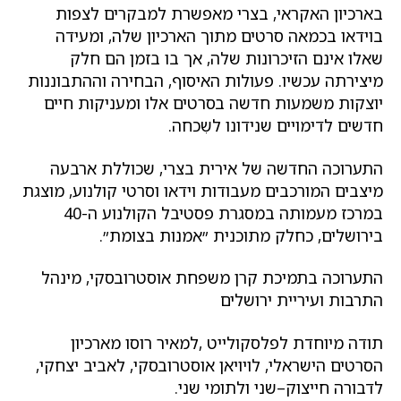
בארכיון האקראי, בצרי מאפשרת למבקרים לצפות
בוידאו בכמאה סרטים מתוך הארכיון שלה, ומעידה
שאלו אינם הזיכרונות שלה, אך בו בזמן הם חלק
מיצירתה עכשיו. פעולות האיסוף, הבחירה וההתבוננות
יוצקות משמעות חדשה בסרטים אלו ומעניקות חיים
חדשים לדימויים שנידונו לשִכחה.
התערוכה החדשה של אירית בצרי, שכוללת ארבעה
מיצבים המורכבים מעבודות וידאו וסרטי קולנוע, מוצגת
במרכז מעמותה במסגרת פסטיבל הקולנוע ה-40
בירושלים, כחלק מתוכנית ״אמנות בצומת״.
התערוכה בתמיכת קרן משפחת אוסטרובסקי, מינהל
התרבות ועיריית ירושלים
תודה מיוחדת לפלסקולייט ,למאיר רוסו מארכיון
הסרטים הישראלי, לויויאן אוסטרובסקי, לאביב יצחקי,
לדבורה חייצוק–שני ולתומי שני.