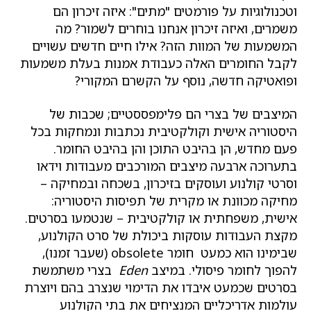
וטכנולוגיות על פורמטים "מתים": איזה זיכרון הם
משמרים, ואיזה זיכרון אנחנו בוחרים לשמור? מה
המשמעות של המוות הזה? אילו חיים חדשים עשויים
לקבל החומרים האלה כעבודת אמנות בעלת משמעות
ופואטיקה חדשה, נוסף על הקשרם המקורי?
המיצבים של בצרי הם פלימפססטיים; שכבות של
היסטוריה אישית וקולקטיבית נכתבות ונמחקות בכל
פעם מחדש, הן בהיבט התוכן והן בהיבט החומר.
בתערוכה ארבעה מיצבים המורכבים מעבודות וידאו
וסרטי קולנוע ועוסקים בזיכרון, בשכחה ובמחיקה –
מחיקה מכוונת או מקרית של תפיסות היסטוריה:
אישית, משפחתית או קולקטיבית – שנטמעו בסרטים.
מקצת העבודות עוסקות ביכולת של סרט הקולנוע,
שבימינו הוא כמעט חומר obsolete (שעבר זמנו),
להפוך לחומר פיסולי. במיצב
Eden
בצרי משתמשת
בסרטים שכמעט איבדו את הדימוי שנצרב בהם ויוצרת
עולמות אדריכליים המנציחים את בתי הקולנוע