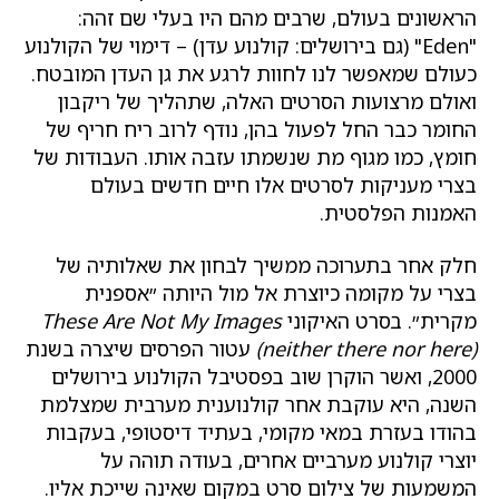
הראשונים בעולם, שרבים מהם היו בעלי שם זהה:
"Eden" (גם בירושלים: קולנוע עדן) – דימוי של הקולנוע
כעולם שמאפשר לנו לחוות לרגע את גן העדן המובטח.
ואולם מרצועות הסרטים האלה, שתהליך של ריקבון
החומר כבר החל לפעול בהן, נודף לרוב ריח חריף של
חומץ, כמו מגוף מת שנשמתו עזבה אותו. העבודות של
בצרי מעניקות לסרטים אלו חיים חדשים בעולם
האמנות הפלסטית.
חלק אחר בתערוכה ממשיך לבחון את שאלותיה של
בצרי על מקומה כיוצרת אל מול היותה ״אספנית
מקרית״. בסרט האיקוני
These Are Not My Images
(neither there nor here)
עטור הפרסים שיצרה בשנת
2000, ואשר הוקרן שוב בפסטיבל הקולנוע בירושלים
השנה, היא עוקבת אחר קולנוענית מערבית שמצלמת
בהודו בעזרת במאי מקומי, בעתיד דיסטופי, בעקבות
יוצרי קולנוע מערביים אחרים, בעודה תוהה על
המשמעות של צילום סרט במקום שאינה שייכת אליו.