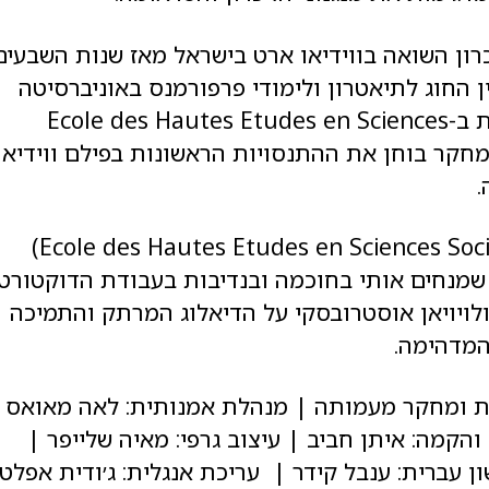
ון השואה בווידיאו ארט בישראל מאז שנות השבעים
החוג לתיאטרון ולימודי פרפורמנס באוניברסיטה
העברית בירושלים ובין החוג לאמנויות ושפות ב-Ecole des Hautes Etudes en Sciences
 של המחקר בוחן את ההתנסויות הראשונות בפילם ווידיאו
.
תודות האוצרת: תודה לד"ר אן לפונט (Ecole des Hautes Etudes en Sciences Sociales)
, שמנחים אותי בחוכמה ובנדיבות בעבודת הדוקטורט
לויויאן אוסטרובסקי על הדיאלוג המרתק והתמיכה
המדהימה.
נות ומחקר מעמותה | מנהלת אמנותית: לאה מאואס 
הקמה: איתן חביב | עיצוב גרפי: מאיה שלייפר |
ן עברית: ענבל קידר | עריכת אנגלית: ג׳ודית אפלטו