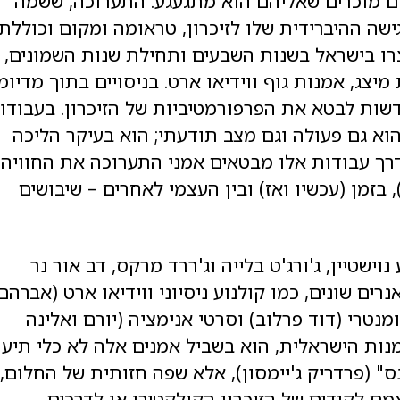
ם מוכרים שאליהם הוא מתגעגע. התערוכה, ששמה
ה ההיברידית שלו לזיכרון, טראומה ומקום וכוללת
צרו בישראל בשנות השבעים ותחילת שנות השמונים,
צג, אמנות גוף ווידיאו ארט. בניסויים בתוך מדיומ
דשות לבטא את הפרפורמטיביות של הזיכרון. בעבודו
 הוא גם פעולה וגם מצב תודעתי; הוא בעיקר הליכה
רך עבודות אלו מבטאים אמני התערוכה את החוויה
בזמן (עכשיו ואז) ובין העצמי לאחרים – שיבושים
וישטיין, ג'ורג'ט בלייה וג'ררד מרקס, דב אור נר
אנרים שונים, כמו קולנוע ניסיוני ווידיאו ארט (אברהם
ומנטרי (דוד פרלוב) וסרטי אנימציה (יורם ואלינה
אמנות הישראלית, הוא בשביל אמנים אלה לא כלי תיעו
" (פרדריק ג'יימסון), אלא שפה חזותית של החלום,
ם לקודים של הזיכרון הקולקטיבי או לדרכים