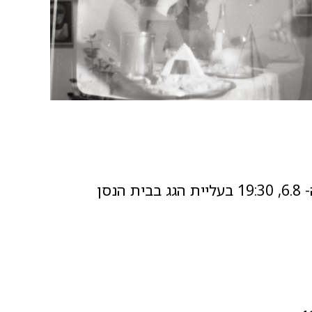
״מחנה משותף״ / מאת אודי ניר ושגיא בורנשטיין 2016, 75 דק׳ יום שלישי ה- 6.8, 19:30 בעליית הגג בבית הנסן