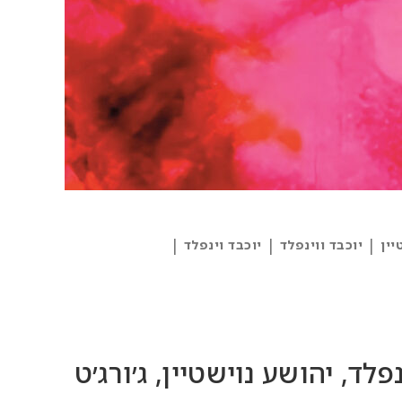
|
|
|
יין
יוכבד ווינפלד
יוכבד וינפלד
לד, יהושע נוישטיין, ג׳ורג׳ט