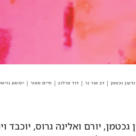
Categories
|
|
|
|
גדעון גכטמן
דב אור נר
דוד פרלוב
חיים מאור
יהושע נוישט
and
Artists
גכטמן, יורם ואלינה גרוס, יוכבד וינפ