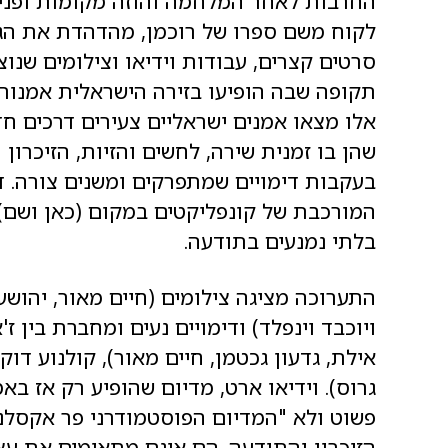
החרבות לאחר המלחמה והוזה מקומות ופני
לקוח משם ספרו של רוכמן, מהדהדת את הגיש
סרטים קצרים, עבודות וידיאו וצילומים שנו
תקופה שבה הופיעו בזירה הישראלית אמנות מי
אלו מצאו אמנים ישראליים צעירים דרכים ח
שהן בו זמנית שירה, לחשים והזיות, הזיכרון
בעקבות דימויים שמתפרקים ומשנים צורה. ד
המורכבת של קונפליקטים במקום (כאן ושם), 
בלתי נמנעים בתודעה.
התערוכה מציגה צילומים (חיים מאור, יהושע נ
ויוכבד וינפלד) ודימויים נעים ומחברת בין ז'
אילת, גדעון גכטמן, חיים מאור), קולנוע דוק
גרוס). וידיאו ארט, מדיום שהופיע רק אז ב
פשוט ולא "המדיום הפוסטמודרני פר אקסלנס
הזיכרון והתודעה. הם אינם מתאימים את עצמ