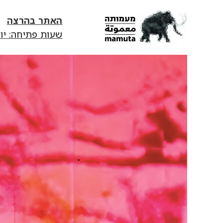
האתר בהרצה
שעות פתיחה: יום ג׳-יום ד׳ 13:00-18:00 | יום ה' 0
mamuta
art
&
research
center