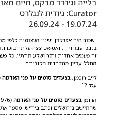
בלייה וג׳ררד מרקס, חיים מאור
Curator: ג׳ודית לנגלרט
19.07.24 - 26.09.24
״שכוב היה אפרקדן ועיניו העצומות כלפי מ
בנבכי עבר וירד. ואט-אט צצה-עלתה בזכרונו
זה פעמים אחדות וחזר ושקע תחתיו. כל פע
החלל. עדיין מהדהדים הקולות.״
לייב רוכמן,
בצעדים סומים על פני האדמה
עמ׳ 12
הרומן
בצעדים סומים על פני האדמה
שהתיישב בירושלים וכתב ביידיש, מספר את ס