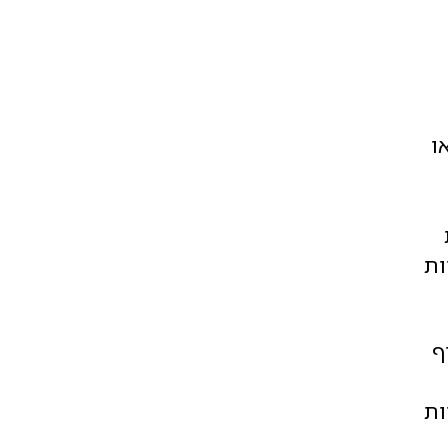
ו
ות
ף
ות