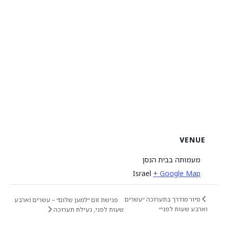
VENUE
מעמותה בבית הנסן
Israel
+ Google Map
סיור מודרך בתערוכה ״עשרים
פגישת זום ״למען שלום״ – עשרים וארבע
וארבע שעות לפני״
שעות לפני, נעילת תערוכה