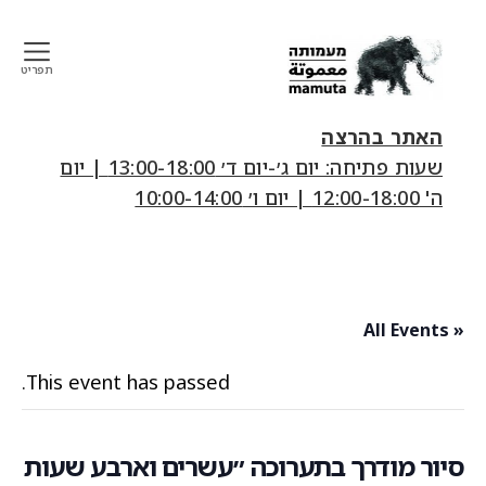
תפריט
mamuta
art
האתר בהרצה
&
שעות פתיחה: יום ג׳-יום ד׳ 13:00-18:00 | יום
research
ה' 12:00-18:00 | יום ו׳ 10:00-14:00
center
« All Events
This event has passed.
סיור מודרך בתערוכה ״עשרים וארבע שעות