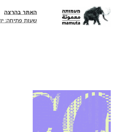
האתר בהרצה
שעות פתיחה: יום ג׳-יום ד׳ 13:00-18:00 | יום ה' 0
mamuta
art
&
research
center