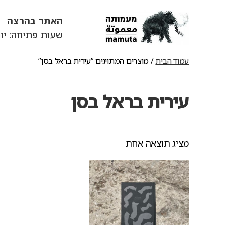
האתר בהרצה
שעות פתיחה: יום ג׳-יום ד׳ 13:00-18:00 | יום ה' 0
mamuta
art
עמוד הבית
/ מוצרים המתויגים “עירית בראל בסן”
&
research
center
עירית בראל בסן
מציג תוצאה אחת