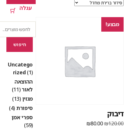
עגלה
מבצע!
חיפוש
חיפוש
Uncatego
rized
(1)
ההוצאה
לאור
(11)
מגזין
(13)
סיפורת
(4)
יבוק
ספרי אמן
המחיר
המחיר
₪
80.00
₪
120.0
(59)