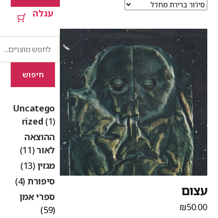
עגלה
חיפוש
חיפוש
Uncatego
rized
(1)
ההוצאה
לאור
(11)
מגזין
(13)
סיפורת
(4)
צום
ספרי אמן
₪
50.0
(59)