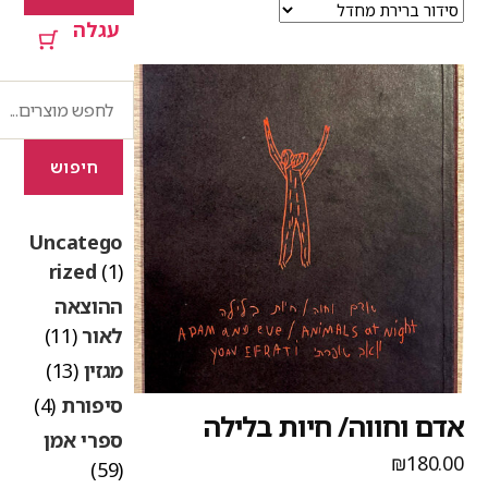
עגלה
חיפוש
חיפוש
Uncatego
rized
(1)
ההוצאה
לאור
(11)
מגזין
(13)
סיפורת
(4)
דם וחווה/ חיות בלילה
ספרי אמן
₪
180.0
(59)