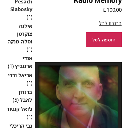
Radio Memor
Pesach
Slabosky
₪
100.0
(1)
רנדון לבל
אילנה
צוקרמן
הוספה לסל
וסלה-מנקה
(1)
אנדי
ארנוביץ
(1)
אריאל ורדי
(1)
ברנדון
לאבל
(5)
ג'ואל קנטור
(1)
גבי קריכלי