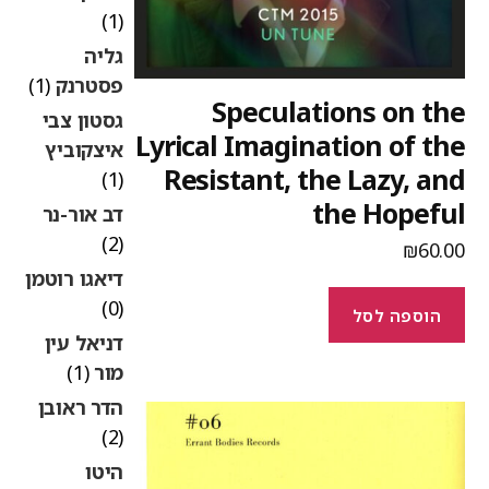
(1)
גליה
פסטרנק
(1)
Speculations on th
גסטון צבי
Lyrical Imagination of th
איצקוביץ
Resistant, the Lazy, an
(1)
the Hopefu
דב אור-נר
(2)
₪
60.0
דיאגו רוטמן
(0)
הוספה לסל
דניאל עין
מור
(1)
הדר ראובן
(2)
היטו