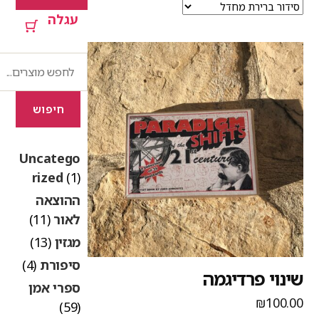
עגלה
חיפוש
חיפוש
Uncatego
rized
(1)
ההוצאה
לאור
(11)
מגזין
(13)
סיפורת
(4)
ינוי פרדיגמה
ספרי אמן
₪
100.0
(59)