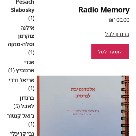
Pesach
Radio Memor
Slabosky
(1)
₪
100.0
אילנה
רנדון לבל
צוקרמן
וסלה-מנקה
(1)
הוספה לסל
אנדי
ארנוביץ
(1)
אריאל ורדי
(1)
ברנדון
לאבל
(5)
ג'ואל קנטור
(1)
גבי קריכלי