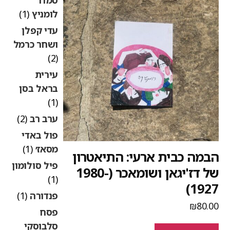
לומניץ
(1)
עדי קפלן
ושחר כרמל
(2)
עירית
בראל בסן
(1)
ערב רב
(2)
פול באדי
מסאז׳
(1)
במה כבית ארעי: התיאטרון
פיל סולומון
של דז'יגאן ושומאכר (1980-
(1)
1927
פנדורה
(1)
₪
80.0
פסח
סלבוסקי