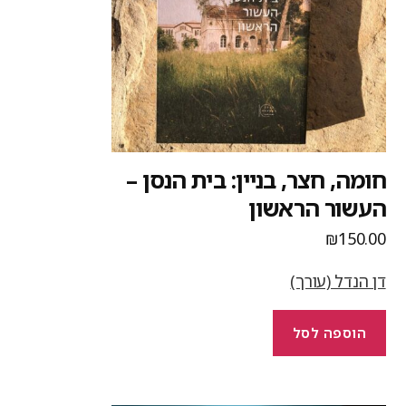
ומה, חצר, בניין: בית הנסן –
עשור הראשון
₪
150.0
ן הנדל (עורך)
הוספה לסל