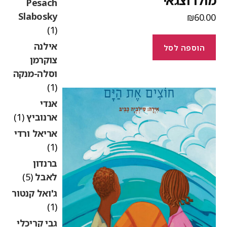
ולו וצגאי
Pesach
Slabosky
₪
60.0
(1)
אילנה
הוספה לסל
צוקרמן
וסלה-מנקה
(1)
אנדי
ארנוביץ
(1)
אריאל ורדי
(1)
ברנדון
לאבל
(5)
ג'ואל קנטור
(1)
גבי קריכלי