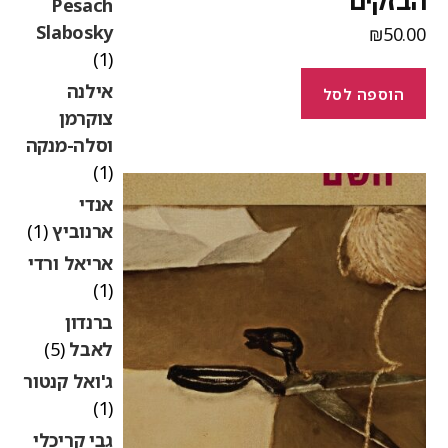
בזקים
Pesach
Slabosky
₪
50.0
(1)
אילנה
הוספה לסל
צוקרמן
וסלה-מנקה
(1)
אנדי
ארנוביץ
(1)
אריאל ורדי
(1)
ברנדון
לאבל
(5)
ג'ואל קנטור
(1)
גבי קריכלי