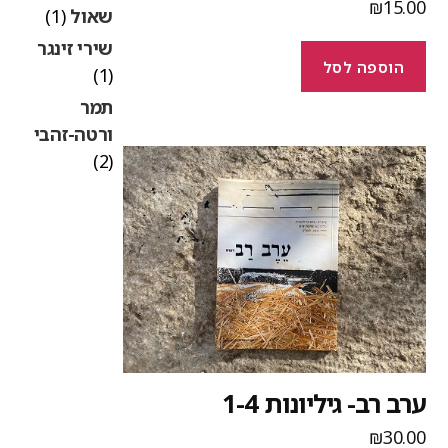
₪
15.0
שאול
(1)
שירי זינגר
הוספה לסל
(1)
תמר
ורטה-זהבי
(2)
רב רב- גיליונות 1-4
₪
30.0