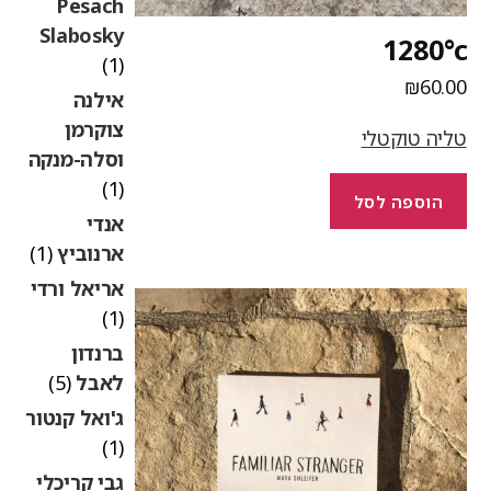
Pesach
Slabosky
1280°
(1)
₪
60.0
אילנה
צוקרמן
ליה טוקטלי
וסלה-מנקה
(1)
הוספה לסל
אנדי
ארנוביץ
(1)
אריאל ורדי
(1)
ברנדון
לאבל
(5)
ג'ואל קנטור
(1)
גבי קריכלי