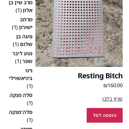
מרב שין בן
אלון
(1)
מרחב
ישורון
(1)
נועה בן
שלום
(1)
נטע ליבר
שפר
(1)
נינו
Resting Bitc
ביניאשוילי
₪
160.0
(1)
סלה מנקה
רון בלבן
(1)
סלה־מנקה
הוספה לסל
(1)
סמדר