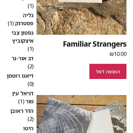
(1)
גליה
פסטרנק
(1)
גסטון צבי
איצקוביץ
Familiar Stranger
(1)
₪
10.0
דב אור-נר
(2)
הוספה לסל
דיאגו רוטמן
(0)
דניאל עין
מור
(1)
הדר ראובן
(2)
היטו