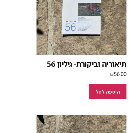
יאוריה וביקורת- גיליון 56
₪
56.0
הוספה לסל