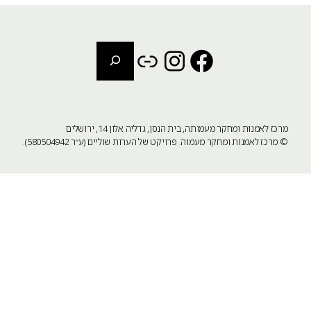
חיפוש
Instagram
Link
Facebook
מרכז לאמנות ומחקר מעמותה, בית הנסן, גדליה אלון 14, ירושלים
©
מרכז לאמנות ומחקר מעמוה
. פרויקט של הערות שוליים (ע״ר 580504942).