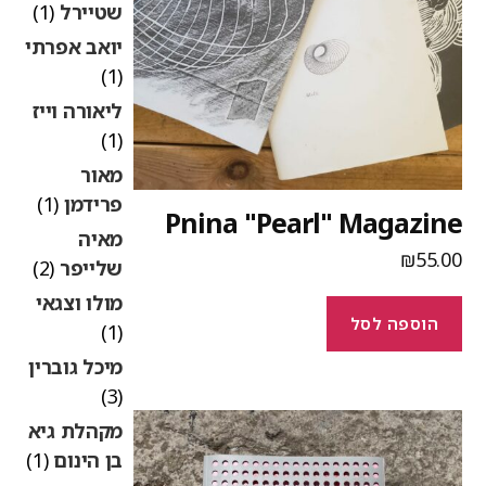
שטיירל
(1)
יואב אפרתי
(1)
ליאורה וייז
(1)
מאור
פרידמן
(1)
Pnina "Pearl" Magazin
מאיה
₪
55.0
שלייפר
(2)
מולו וצגאי
הוספה לסל
(1)
מיכל גוברין
(3)
מקהלת גיא
בן הינום
(1)