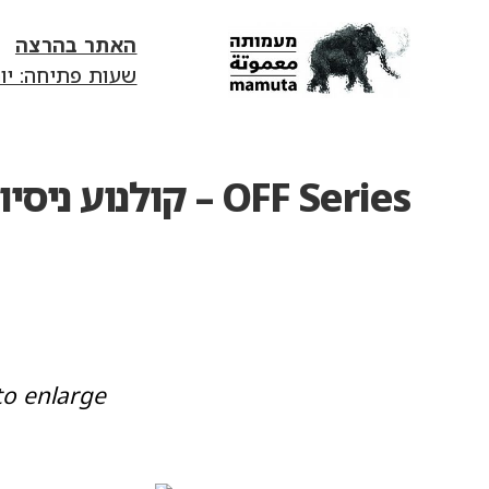
האתר בהרצה
שעות פתיחה: יום ג׳-יום ד׳ 13:00-18:00 | יום ה' 0
mamuta
art
&
research
OFF Series – קולנוע ניסיוני
center
to enlarge