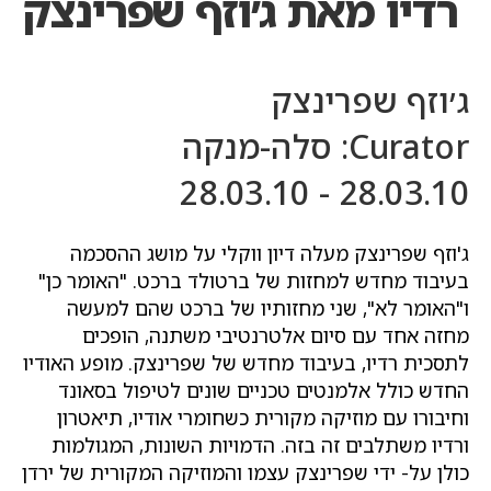
רדיו מאת ג׳וזף שפרינצק
ג׳וזף שפרינצק
Curator: סלה-מנקה
28.03.10 - 28.03.10
ג'וזף שפרינצק מעלה דיון ווקלי על מושג ההסכמה
בעיבוד מחדש למחזות של ברטולד ברכט. "האומר כן"
ו"האומר לא", שני מחזותיו של ברכט שהם למעשה
מחזה אחד עם סיום אלטרנטיבי משתנה, הופכים
לתסכית רדיו, בעיבוד מחדש של שפרינצק. מופע האודיו
החדש כולל אלמנטים טכניים שונים לטיפול בסאונד
וחיבורו עם מוזיקה מקורית כשחומרי אודיו, תיאטרון
ורדיו משתלבים זה בזה. הדמויות השונות, המגולמות
כולן על- ידי שפרינצק עצמו והמוזיקה המקורית של ירדן