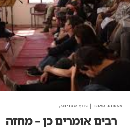
Categories
|
מעמותה סאונד
ג׳וזף שפרינצק
and
רבים אומרים כן – מחזה
Artists