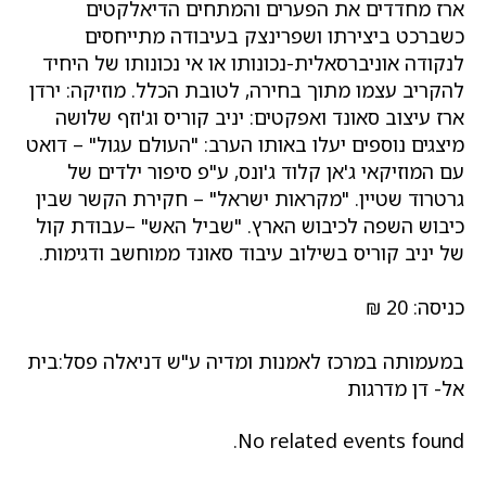
ארז מחדדים את הפערים והמתחים הדיאלקטים
כשברכט ביצירתו ושפרינצק בעיבודה מתייחסים
לנקודה אוניברסאלית-נכונותו או אי נכונותו של היחיד
להקריב עצמו מתוך בחירה, לטובת הכלל. מוזיקה: ירדן
ארז עיצוב סאונד ואפקטים: יניב קוריס וג'וזף שלושה
מיצגים נוספים יעלו באותו הערב: "העולם עגול" – דואט
עם המוזיקאי ג'אן קלוד ג'ונס, ע"פ סיפור ילדים של
גרטרוד שטיין. "מקראות ישראל" – חקירת הקשר שבין
כיבוש השפה לכיבוש הארץ. "שביל האש" –עבודת קול
של יניב קוריס בשילוב עיבוד סאונד ממוחשב ודגימות.
כניסה: 20 ₪
במעמותה במרכז לאמנות ומדיה ע"ש דניאלה פסל:בית
אל- דן מדרגות
No related events found.