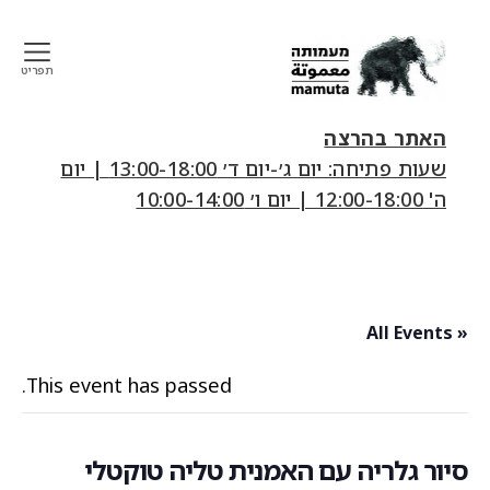
תפריט
mamuta
art
האתר בהרצה
&
שעות פתיחה: יום ג׳-יום ד׳ 13:00-18:00 | יום
research
ה' 12:00-18:00 | יום ו׳ 10:00-14:00
center
« All Events
This event has passed.
סיור גלריה עם האמנית טליה טוקטלי