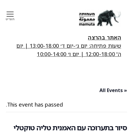
תפריט
mamuta
art
האתר בהרצה
&
שעות פתיחה: יום ג׳-יום ד׳ 13:00-18:00 | יום
research
ה' 12:00-18:00 | יום ו׳ 10:00-14:00
center
« All Events
This event has passed.
סיור בתערוכה עם האמנית טליה טוקטלי