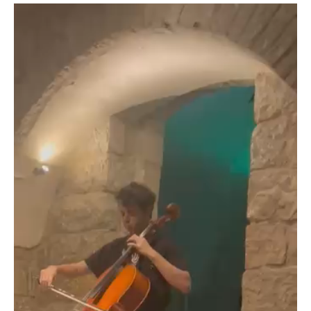
נ
ג
ן
ו
י
ד
א
ו