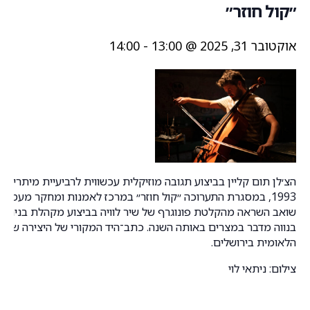
״קול חוזר״
אוקטובר 31, 2025 @ 13:00
-
14:00
הצ׳לן תום קליין בביצוע תגובה מוזיקלית עכשווית לרביעיית מיתרים
1993, במסגרת התערוכה ״קול חוזר״ במרכז לאמנות ומחקר מעמותה
שואב השראה מהקלטת פונוגרף של שיר לוויה בביצוע מקהלת בנים, 
בנווה מדבר במצרים באותה השנה. כתב־היד המקורי של היצירה שמור
הלאומית בירושלים.
צילום: ניתאי לוי