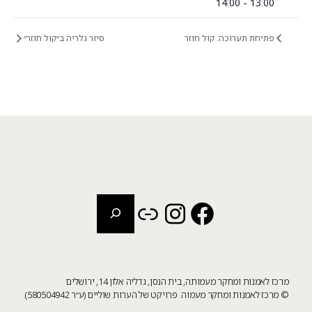
13:00 - 14:00
פתיחת תערוכה: קול חוזר
סיור גלריה ב״קול חוזר״
חיפוש
Instagram
Link
Facebook
מרכז לאמנות ומחקר מעמותה, בית הנסן, גדליה אלון 14, ירושלים
©
מרכז לאמנות ומחקר מעמוה
. פרויקט של הערות שוליים (ע״ר 580504942).