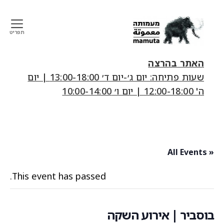
תפריט
mamuta
art
האתר בהרצה
&
שעות פתיחה: יום ג׳-יום ד׳ 13:00-18:00 | יום
research
ה' 12:00-18:00 | יום ו׳ 10:00-14:00
center
« All Events
This event has passed.
בוסביר | אירוע השקה