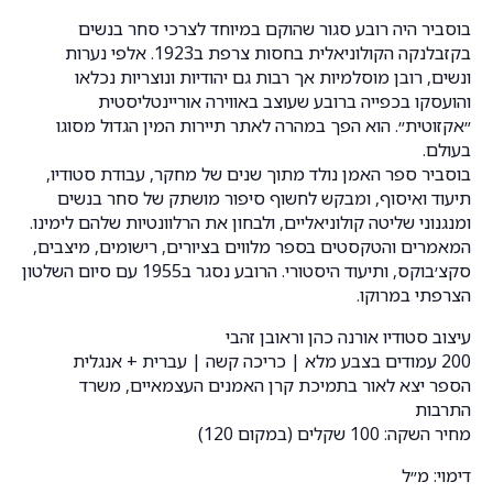
בוסביר היה רובע סגור שהוקם במיוחד לצרכי סחר בנשים
בקזבלנקה הקולוניאלית בחסות צרפת ב1923. אלפי נערות
ונשים, רובן מוסלמיות אך רבות גם יהודיות ונוצריות נכלאו
והועסקו בכפייה ברובע שעוצב באווירה אוריינטליסטית
״אקזוטית״. הוא הפך במהרה לאתר תיירות המין הגדול מסוגו
בעולם.
בוסביר ספר האמן נולד מתוך שנים של מחקר, עבודת סטודיו,
תיעוד ואיסוף, ומבקש לחשוף סיפור מושתק של סחר בנשים
ומנגנוני שליטה קולוניאליים, ולבחון את הרלוונטיות שלהם לימינו.
המאמרים והטקסטים בספר מלווים בציורים, רישומים, מיצבים,
סקצ׳בוקס, ותיעוד היסטורי. הרובע נסגר ב1955 עם סיום השלטון
הצרפתי במרוקו.
עיצוב סטודיו אורנה כהן וראובן זהבי
200 עמודים בצבע מלא | כריכה קשה | עברית + אנגלית
הספר יצא לאור בתמיכת קרן האמנים העצמאיים, משרד
התרבות
מחיר השקה: 100 שקלים (במקום 120)
דימוי: מ״ל