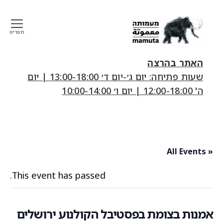
תפריט
mamuta
art
האתר בהרצה
&
שעות פתיחה: יום ג׳-יום ד׳ 13:00-18:00 | יום
research
ה' 12:00-18:00 | יום ו׳ 10:00-14:00
center
« All Events
This event has passed.
אמנות בצומת בפסטיבל הקולנוע ירושלים