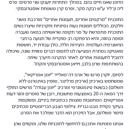
הדופן שאנו חיים בהם. במהלך התחרות יוענקו שני פרסים: פרס
ליה ון־ליר ע"ש רבקה סקר, ופרס קרן משפחת אוסטרובסקי.
התוכנית "מרקמים אחרים, תענוגות אחרים" מורכבת משני
חלקים, הכוללים תמונות נעות נסיוניות וחקרניות שיצרו נשים.
התוכנית מתפרשת על פני תקופה שראשיתה במאה שעברה
וסופה בהווה, והיא הרפתקה רב-מוקדית של תנועה ברחבי
הגיאוגרפיה העולמית. היצירות הללו, כולן עבודת יד, חושפות
פואטיקה נסתרת המציעה לנו לתפוס דברים מזווית שונה, שיכולה
להוביל לתענוגות אחרים. לאחר ההקרנה תיערך שיחה
בהשתתפות שרון בלבן, ויויאן אוסטרובסקי והקהל.
לסיום, יוקרן סרטו של ארנו דה־פאלייר "יומן אמריקאי",
שמשתמש בארכיון (ארכיון פרלינגר, שזמין באינטרנט ללא
תשלום) כבשטח סינמטוגרפי ומרכיב "יומן עבודה" מרשים החולף
דרך המאה ה-20 באמצעות מחשבות, רובן של סופרים והוגי דעות
אמריקאים. המחשבות מוצגות ככתוביות ביניים, ומשקפות
בעיקר נקודת מבט גברית. צילומי הצבע הכריזמטיים מכתיבים
סיפור משלהם, אבל הזיכרון הוא הדבר שמלכד את הסרט.
אנחנו מזמינות אתכן.ם להיחשף לתוכניות שלנו, ומקווים שהן