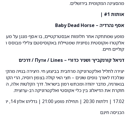
מהסצינה המקומית בירושלים.
אותות #1 |
אסף נהרדיה – Baby Dead Horse
מופע שמתחקה אחר חלומות אבסטרקטיים, בו אסף מנגן על מערכת
אלקטרו-אקוסטית נסיונית שמטיילת באקוסיסטם צלילי מבוסס חומ
קוליים חיים.
דניאל קורנקביץ׳ ושניר כדורי – Пути / Lines / דרכים
יצירה לחליל ואלקטרוניקה מרחבית בביצוע חי. היצירה בנויה מהקלט
שנלכדו לאורך נופים שונים – חצי האי קולה בצפון רוסיה, הרי הקווקז
בגאורגיה, מדבר יהודה ומכתש רמון בישראל. דרך הקלטות אלה, היציר
חוקרת את הדיאלוג בין כלי אקוסטי ואלקטרוניקה רב-ערוצית.
17.02 | דלתות 20:30 | תחילת מופע 21:00 | גדליהו אלון 14, ירושלים
הכניסה חינם