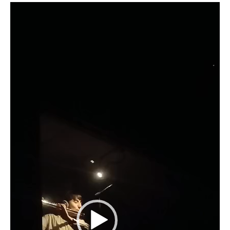
נ
ג
ן
ו
י
ד
א
ו