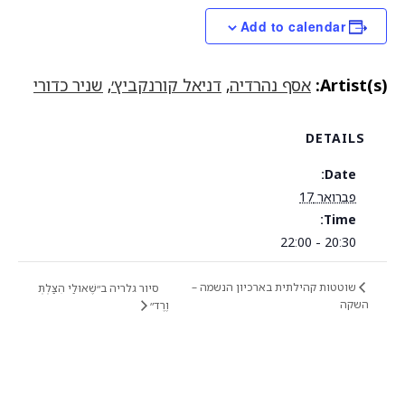
Add to calendar
Artist(s):
אסף נהרדיה
,
דניאל קורנקביץ׳
,
שניר כדורי
DETAILS
Date:
פברואר 17
Time:
20:30 - 22:00
שוטטות קהילתית בארכיון הנשמה –
סיור גלריה ב״שֶׁאוּלַי הִצַּלְתְּ
השקה
וֶרֶד״