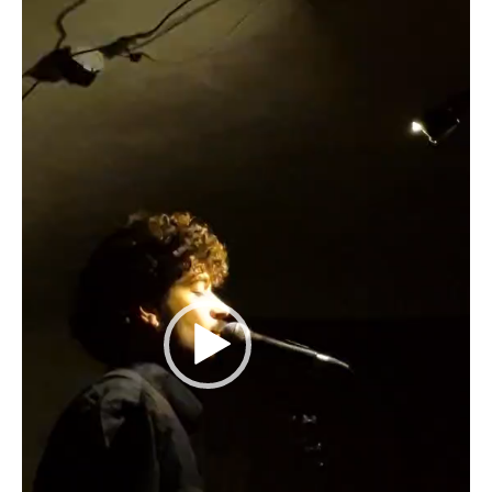
נ
ג
ן
ו
י
ד
א
ו