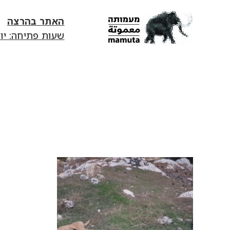
האתר בהרצה
שעות פתיחה: יום ג׳-יום ד׳ 13:00-18:00 | יום ה' 0
mamuta
art
&
research
center