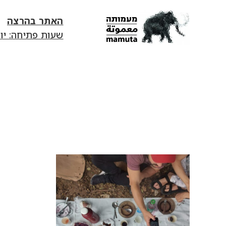
האתר בהרצה
שעות פתיחה: יום ג׳-יום ד׳ 13:00-18:00 | יום ה' 0
mamuta
art
&
research
center