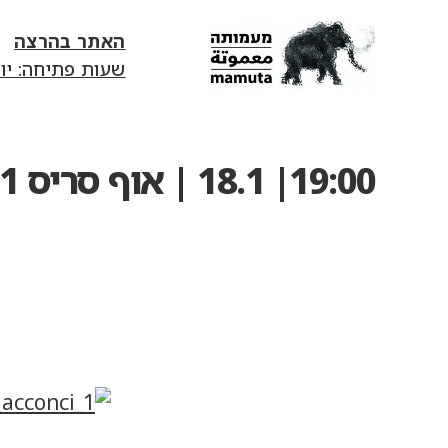
האתר בהרצה
שעות פתיחה: יום ג׳-יום ד׳ 13:00-18:00 | יום ה' 0
mamuta
art
&
research
19:00| 18.1 | אוף סריס 2.1: ויטו אקונצ'י | בסינמטק
center