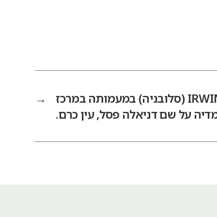
מפגש עם קבוצת IRWIN (סלובניה) במעמותה במרכז
→
דיה על שם דניאלה פסל, עין כרם.