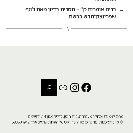
→
רבים אומרים כן” – תסכית רדיון מאת ג’וזף
שפרינצק”חדש ברשת
חיפוש
Instagram
Link
Facebook
מרכז לאמנות ומחקר מעמותה, בית הנסן, גדליה אלון 14, ירושלים
©
מרכז לאמנות ומחקר מעמוה
. פרויקט של הערות שוליים (ע״ר 580504942).