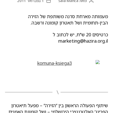
מאת
Sala Manca
1 בפברואר 2011
המחבר
תאריך
הפוסט
פוסט
מעמותה מארחת סדנה משותפת של הזירה
הבין-תחומית ושל תאטרון קומונה ורשבה.
כרטיסים 20 ש"ח, יש לכתוב ל
marketing@hazira.org.il
שיתוף הפעולה הראשון בין ”הזירה” – מפעל תיאטרון
הפרינג’ האלטרנטיבי הירושלמי – ושל קומונת האמנים