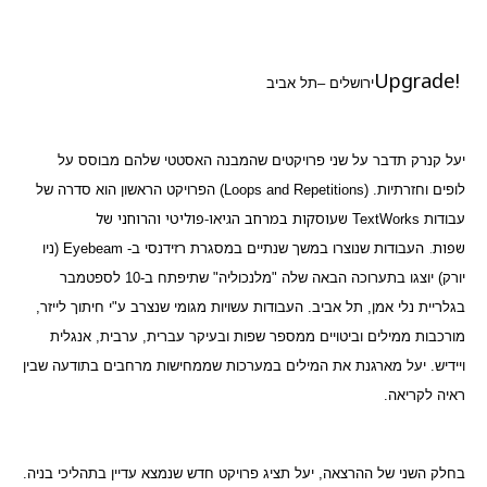
Upgrade!
ירושלים –תל אביב
יעל קנרק תדבר על שני פרויקטים שהמבנה האסטטי שלהם מבוסס על
לופים וחזרתיות. (
Loops and Repetitions
) הפרויקט הראשון הוא סדרה של
שעוסקות במרחב הגיאו-פוליטי והרוחני של
עבודות
TextWorks
שפות.
העבודות שנוצרו במשך שנתיים במסגרת רזידנסי ב-
Eyebeam
(ניו
יורק) יוצגו בתערוכה הבאה שלה "מלנכוליה" שתיפתח ב-10 לספטמבר
בגלריית נלי אמן, תל אביב. העבודות עשויות מגומי שנצרב ע"י חיתוך לייזר,
מורכבות ממילים וביטויים ממספר שפות ובעיקר עברית, ערבית, אנגלית
ויידיש. יעל מארגנת את המילים במערכות שממחישות מרחבים בתודעה שבין
ראיה לקריאה.
בחלק השני של ההרצאה, יעל תציג פרויקט חדש שנמצא עדיין בתהליכי בניה.