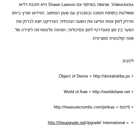
היא תוכנת וידאו
Videoclocks
, שנעשה בשיתוף
עם
Shawn Lawson
ששולטת בתזוזות תמונה ובסנכרון עם שעון המחשב. הווידאו מורץ ביחס
מדויק לזמן אמת ומייצג את השעה הנוכחית. הפרויקט יוצא לבדוק את
הפער בין זמן סטנדרטי לזמן פסיכולוגי, ומהווה פלטפורמה ליצירה של
שפה קולנועית ספציפית.
לינקים:
Object of Desire = http://donialrahba.ps
+
World of Awe = http://worldofawe.net
+
+ פינקס =
http://treasurecrumbs.com/pinkas
http://theupgrade.net
Upgrade! International =
+