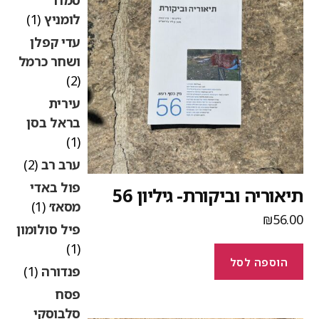
לומניץ
(1)
עדי קפלן
ושחר כרמל
(2)
עירית
בראל בסן
(1)
ערב רב
(2)
פול באדי
יאוריה וביקורת- גיליון 56
מסאז׳
(1)
₪
56.0
פיל סולומון
(1)
הוספה לסל
פנדורה
(1)
פסח
סלבוסקי