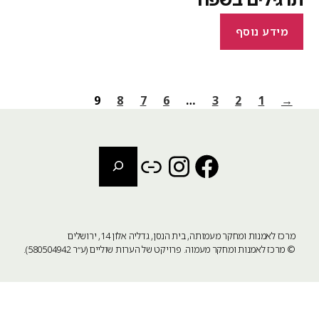
מידע נוסף
9
8
7
6
…
3
2
1
→
חיפוש
Instagram
Link
Facebook
מרכז לאמנות ומחקר מעמותה, בית הנסן, גדליה אלון 14, ירושלים
©
מרכז לאמנות ומחקר מעמוה
. פרויקט של הערות שוליים (ע״ר 580504942).