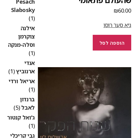
העולם פתאומי
Pesach
Slabosky
₪
60.0
(1)
יא סער רוסו
אילנה
צוקרמן
הוספה לסל
וסלה-מנקה
(1)
אנדי
ארנוביץ
(1)
אריאל ורדי
(1)
ברנדון
לאבל
(5)
ג'ואל קנטור
(1)
גבי קריכלי