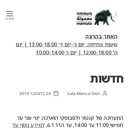
תפריט
mamuta
art
האתר בהרצה
&
שעות פתיחה: יום ג׳-יום ד׳ 13:00-18:00 | יום
research
ה' 12:00-18:00 | יום ו׳ 10:00-14:00
center
חדשות
מאת
Sala Manca
24 בדצמבר 2010
המחבר
תאריך
הפוסט
פוסט
התערוכה של קנטור ולסבוסקי הוארכה: ימי שני עד
חמישי:11:00 עד 14:00, עד ה6.1.11,
למידע נוסף על