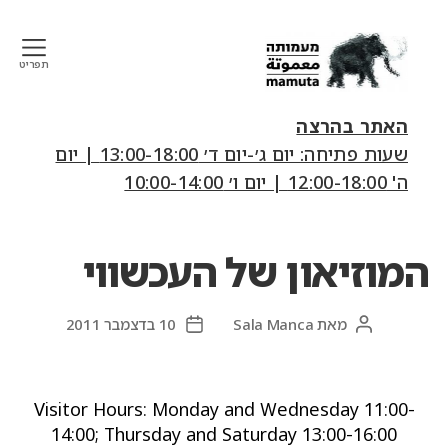
תפריט
mamuta
art
האתר בהרצה
&
שעות פתיחה: יום ג׳-יום ד׳ 13:00-18:00 | יום
research
ה' 12:00-18:00 | יום ו׳ 10:00-14:00
center
המוזיאון של העכשווי
מאת
Sala Manca
10 בדצמבר 2011
המחבר
תאריך
הפוסט
פוסט
Visitor Hours: Monday and Wednesday 11:00-
14:00; Thursday and Saturday 13:00-16:00