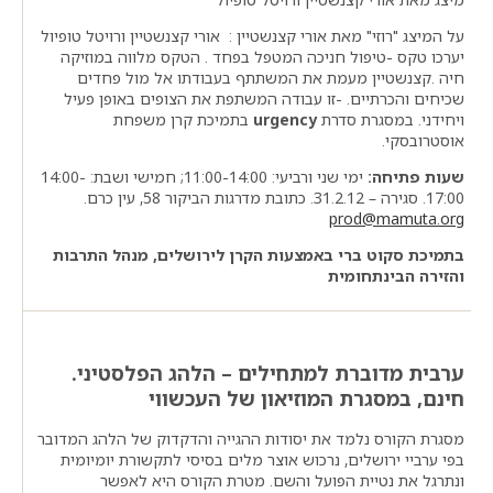
על המיצג "רוזי" מאת אורי קצנשטיין : אורי קצנשטיין ורויטל טופיול
יערכו טקס -טיפול חניכה המטפל בפחד . הטקס מלווה במוזיקה
חיה .קצנשטיין מעמת את המשתתף בעבודתו אל מול פחדים
שכיחים והכרתיים. -זו עבודה המשתפת את הצופים באופן פעיל
ויחידני. במסגרת סדרת
urgency
בתמיכת קרן משפחת
אוסטרובסקי.
שעות פתיחה:
ימי שני ורביעי: 11:00-14:00; חמישי ושבת: 14:00-
17:00. סגירה – 31.2.12. כתובת מדרגות הביקור 58, עין כרם.
prod@mamuta.org
בתמיכת סקוט ברי באמצעות הקרן לירושלים, מנהל התרבות
והזירה הבינתחומית
ערבית מדוברת למתחילים – הלהג הפלסטיני.
חינם, במסגרת המוזיאון של העכשווי
מסגרת הקורס נלמד את יסודות ההגייה והדקדוק של הלהג המדובר
בפי ערביי ירושלים, נרכוש אוצר מלים בסיסי לתקשורת יומיומית
ונתרגל את נטיית הפועל והשם. מטרת הקורס היא לאפשר