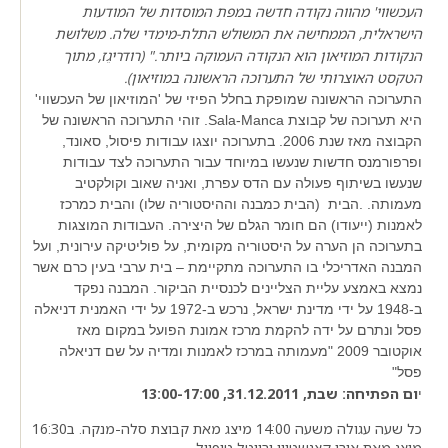
העכשווי' מהווה נקודה חדשה במפת המוסדות של המודעות
הישראלית, הממחישה את המשולש התלת-מימדי שלה. משלושת
הנקודות המוזיאון הוא הנקודה העמוקה ביותר." (רודריגֵז, מתוך
הטקסט האוצרותי של התערוכה הראשונה במוזיאון).
התערוכה הראשונה שמופקת בחלל הפיזי של 'המוזיאון של העכשווי'
היא תערוכה של קבוצת Sala-Manca. זוהי התערוכה הראשונה של
הקבוצה מאז שנת 2006. בתערוכה יוצגו עבודות פיסול, סאונד,
ופרפורמנס חדשות שנעשו במיוחד עבור התערוכה לצד עבודות
שנעשו בשיתוף פעולה עם הדס עפרת, ואניה שאוב וקולקטיב
מעמותה. .הבית (הבית כמבנה וההיסטוריה שלו) והבית כמרכז
לאמנות (ייעודו) הם חומר הגלם של היצירה. העבודות המוצגות
בתערוכה הן הערה על היסטוריה מקומית, על פוליטיקה עירונית, ועל
המבנה האדריכלי בו התערוכה מתקיימת – בית ערבי בעין כרם אשר
נמצא באמצע עליית הצליינים לכנסיית הביקור. המבנה נפקד
ב-1948 על ידי מדינת ישראל, נרכש ב-1972 על ידי האמנית דניאלה
פסל ונתרם על ידה להקמת מרכז אמונת הפועל במקום מאז
אוקטובר 2009 "מעמותה במרכז לאמנות ומדיה על שם דניאלה
פסל"
ום הפתיחה: שבת, 31.12.2011, 13:00-17:00
י
כל שעה עגולה משעה 14:00 מיצג מאת קבוצת סלה-מנקה. ב16:30
מיצג מאת אורי קצנשטיין ורויטל טופיול