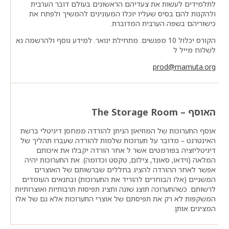
לתלמידים לעשות את צעדיהם הראשונים בעולם דובר הערבית
ולהקנות להם בסיס שעליו יוכלו המעונינים להמשיך ולפתח את
כישוריהם בשפה הערבית המדוברת.
הקורס יכלול 10 מפגשים. מתחילת ינואר. למידע נוסף ולהרשמה נא
לשלוח מייל ל
prod@mamuta.org
האוסף – The Storage Room
אוסף התערוכות של המוזיאון הניתן להורדה ממחסן דיגיטלי ברשת
האינטרנט – מדובר על תערוכות שלמות להורדה שעברו תהליך של
דיגיטליזציה בפורמטים אשר ל אחר הורדה יקבלו את איכותם
המלאה (וידאו, סאונד, צילום, טקסט וכדומה). את התערוכות יהיה
אפשר לאחר ההורדה להציג בחללים שברשותם של האוצרים
המשניים (אלו הבוחרים להוריד את התערוכות) ובתנאים העומדים
לרשותם. כשהתערוכה תוצג שונה ותציג תפיסות תרבותיות ואוצרותיות
המשקפות לא רק את תפיסתם של אוצרי התערוכות אלא גם של אלו
המציגים אותן.