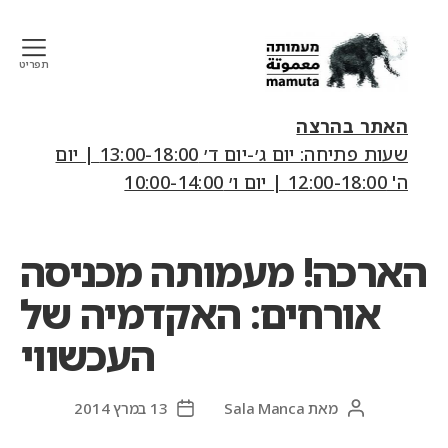
תפריט
mamuta
art
האתר בהרצה
&
שעות פתיחה: יום ג׳-יום ד׳ 13:00-18:00 | יום
research
ה' 12:00-18:00 | יום ו׳ 10:00-14:00
center
הארכה! מעמותה מכניסה
אורחים: האקדמיה של
העכשווי
מאת
Sala Manca
13 במרץ 2014
המחבר
תאריך
הפוסט
פוסט