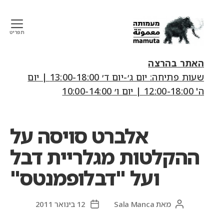
תפריט
mamuta
art
האתר בהרצה
&
שעות פתיחה: יום ג׳-יום ד׳ 13:00-18:00 | יום
research
ה' 12:00-18:00 | יום ו׳ 10:00-14:00
center
אלברט סויסה על
ההקלטות מגלריית דבל
ועל "דבלופמנטס"
מאת
Sala Manca
12 בינואר 2011
המחבר
תאריך
הפוסט
פוסט